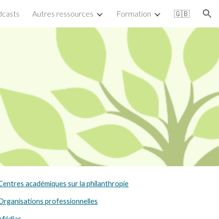
casts
Autres ressources
Formation
🇬🇧
ion
Centres académiques sur la philanthropie
Organisations professionnelles
Médias