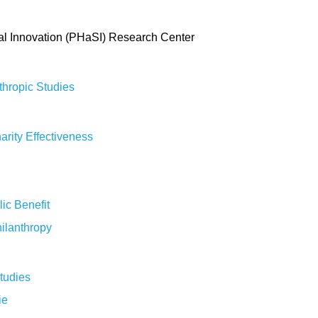
ial Innovation (PHaSI) Research Center
thropic Studies
rity Effectiveness
lic Benefit
hilanthropy
Studies
ie