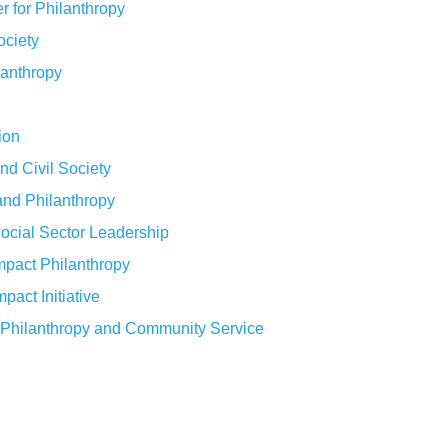
r for Philanthropy
ociety
lanthropy
ion
nd Civil Society
and Philanthropy
 Social Sector Leadership
Impact Philanthropy
pact Initiative
or Philanthropy and Community Service