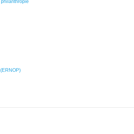
 philanthropie
y (ERNOP)