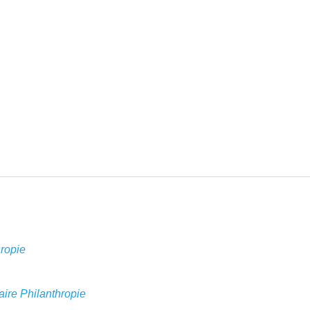
hropie
ire Philanthropie