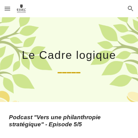
Skip to main content
Skip to navigation
L
e Cadre logique
_____
Podcast "Vers une philanthropie
stratégique" - Episode
5
/5