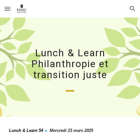
Skip to main content
Skip to navigation
Lunch & Learn
Philanthropie et
t
ransition juste
_
Lunch & Learn 5
4
Mercredi
23
mars
202
5
🔹