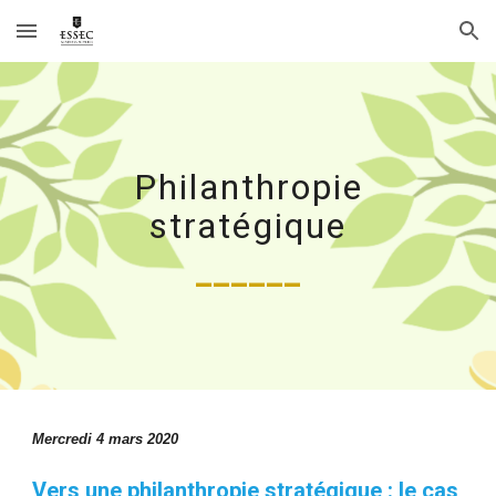
Skip to main content
Skip to navigation
Philanthropie
stratégique
______
Mercredi 4 mars 2020
Vers une philanthropie stratégique : le cas