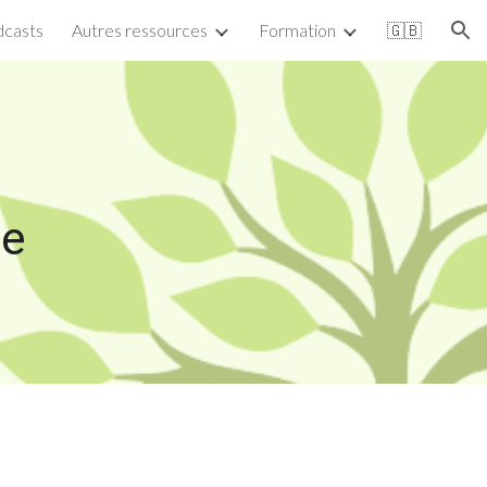
casts
Autres ressources
Formation
🇬🇧
ion
se