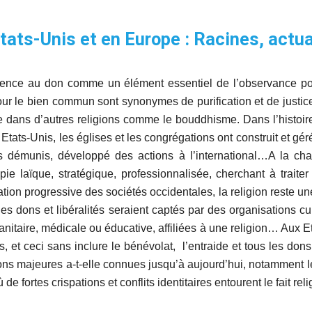
Etats-Unis et en Europe : Racines, actua
éférence au don comme un élément essentiel de l’observance p
our le bien commun sont synonymes de purification et de justice 
e dans d’autres religions comme le bouddhisme. Dans l’histoire
 Etats-Unis, les églises et les congrégations ont construit et g
 démunis, développé des actions à l’international…A la char
pie laïque, stratégique, professionnalisée, cherchant à traite
tion progressive des sociétés occidentales, la religion reste une
 dons et libéralités seraient captés par des organisations c
manitaire, médicale ou éducative, affiliées à une religion… Aux 
s, et ceci sans inclure le bénévolat, l’entraide et tous les do
tions majeures a-t-elle connues jusqu’à aujourd’hui, notamment l
 fortes crispations et conflits identitaires entourent le fait reli