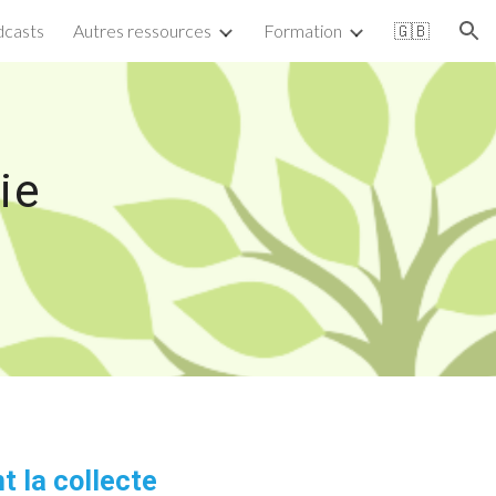
casts
Autres ressources
Formation
🇬🇧
ion
ie
nt la collecte