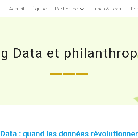
Accueil
Équipe
Recherche
Lunch & Learn
Pod
ip to main content
Skip to navigat
ig Data et philanthrop
______
g Data : quand les données révolutionne