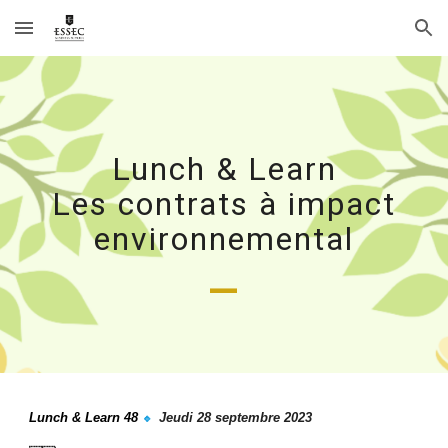
Skip to main content
Skip to navigation
Lunch & Learn
Les contrats à impact
environnemental
_
Lunch & Learn 4
8
Jeudi
28
septembre
2023
🔹